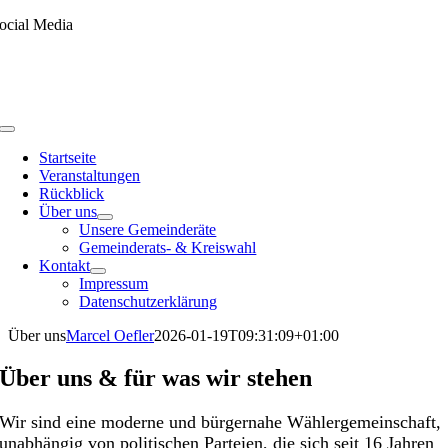
Skip
ocial Media
to
content
Toggle
Navigation
Startseite
Veranstaltungen
Rückblick
Über uns
Unsere Gemeinderäte
Gemeinderats- & Kreiswahl
Kontakt
Impressum
Datenschutzerklärung
Über uns
Marcel Oefler
2026-01-19T09:31:09+01:00
Über uns & für was wir stehen
Wir sind eine moderne und bürgernahe Wählergemeinschaft,
unabhängig von politischen Parteien, die sich seit 16 Jahren