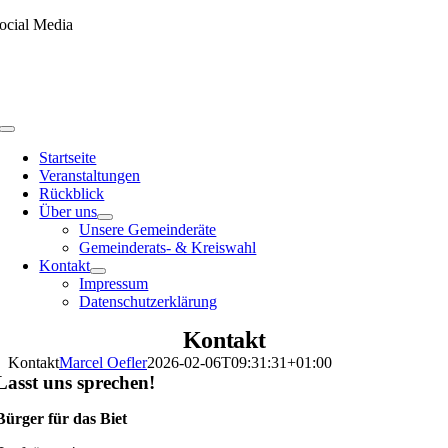
Skip
ocial Media
to
content
Toggle
Navigation
Startseite
Veranstaltungen
Rückblick
Über uns
Unsere Gemeinderäte
Gemeinderats- & Kreiswahl
Kontakt
Impressum
Datenschutzerklärung
Kontakt
Kontakt
Marcel Oefler
2026-02-06T09:31:31+01:00
Lasst uns sprechen!
Bürger für das Biet