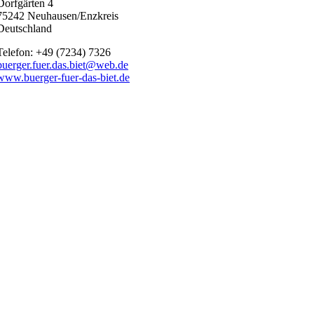
Dorfgärten 4
75242 Neuhausen/Enzkreis
Deutschland
Telefon: +49 (7234) 7326
buerger.fuer.das.biet@web.de
www.buerger-fuer-das-biet.de