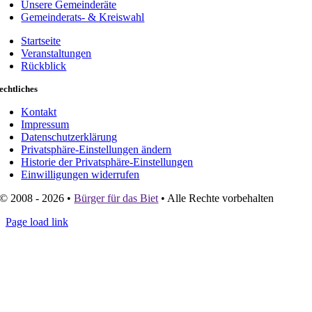
Unsere Gemeinderäte
Gemeinderats- & Kreiswahl
Startseite
Veranstaltungen
Rückblick
echtliches
Kontakt
Impressum
Datenschutzerklärung
Privatsphäre-Einstellungen ändern
Historie der Privatsphäre-Einstellungen
Einwilligungen widerrufen
© 2008 - 2026 •
Bürger für das Biet
• Alle Rechte vorbehalten
Page load link
Go
to
Top