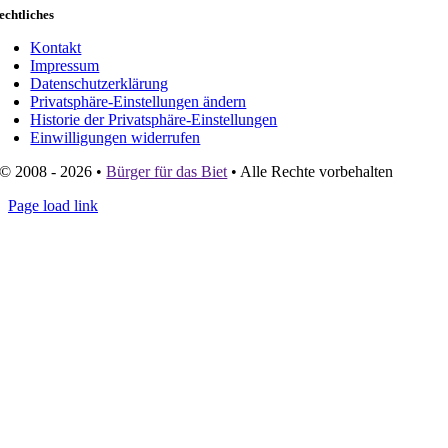
echtliches
Kontakt
Impressum
Datenschutzerklärung
Privatsphäre-Einstellungen ändern
Historie der Privatsphäre-Einstellungen
Einwilligungen widerrufen
© 2008 - 2026 •
Bürger für das Biet
• Alle Rechte vorbehalten
Page load link
Go
to
Top