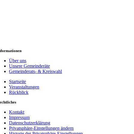
nformationen
Über uns
Unsere Gemeinderäte
Gemeinderats- & Kreiswahl
Startseite
Veranstaltungen
Rückblick
echtliches
Kontakt
Impressum
Datenschutzerklärung
Privatsphäre-Einstellungen ändern
Historie der Privatsphäre-Einstellungen