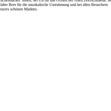
uchenbäcker*innen, bei Uli für das Öffnen der Alten Dorfschmiede, be
alter Beer für die musikalische Umrahmung und bei allen Besuchern
nseres schönen Marktes.